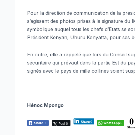
Pour la direction de communication de la prési
s’agissent des photos prises à la signature du l
symbolique auquel tous les chefs d’Etats se son
Président Kenyan, Uhuru Kenyatta, pour ses bons
En outre, elle a rappelé que lors du Conseil supé
sécuritaire qui prévaut dans la partie Est du p
signés avec le pays de mille collines soient su
Hénoc Mpongo
0
Share
0
WhatsApp
Post 0
Share
0
0
Share