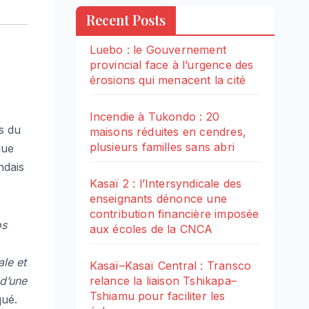
Recent Posts
Luebo : le Gouvernement
provincial face à l’urgence des
érosions qui menacent la cité
Incendie à Tukondo : 20
rs du
maisons réduites en cendres,
plusieurs familles sans abri
que
ndais
Kasaï 2 : l’Intersyndicale des
enseignants dénonce une
contribution financière imposée
os
aux écoles de la CNCA
ale et
Kasaï–Kasaï Central : Transco
 d’une
relance la liaison Tshikapa–
Tshiamu pour faciliter les
qué.