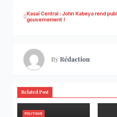
Navigation
Kasaï Central : John Kabeya rend publ
gouvernement !
de
l’article
By
Rédaction
Related Post
POLITIQUE