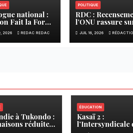
QUE
POLITIQUE
ogue national :
RDC : Recenseme
ion Fait la Force
l’ONU rassure sur
ent l’initiative
respect du
9, 2026
REDAC REDAC
JUIL 16, 2026
RÉDACTI
shisekedi et
calendrier
pose à la
constitutionnel
icipation des
pes armés
E
ÉDUCATION
ndie à Tukondo :
Kasaï 2 :
aisons réduites
l’Intersyndicale 
endres, plusieurs
enseignants dén