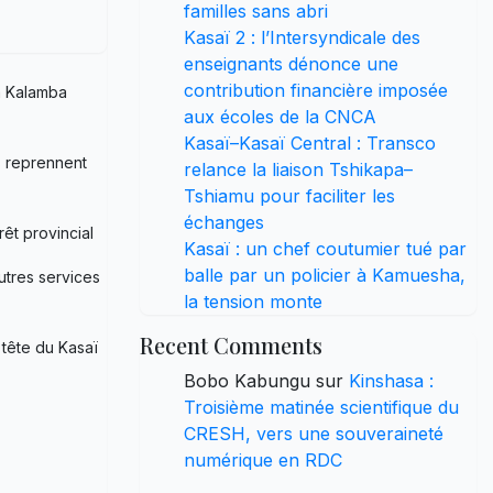
familles sans abri
Kasaï 2 : l’Intersyndicale des
enseignants dénonce une
contribution financière imposée
 à Kalamba
aux écoles de la CNCA
Kasaï–Kasaï Central : Transco
s reprennent
relance la liaison Tshikapa–
Tshiamu pour faciliter les
échanges
êt provincial
Kasaï : un chef coutumier tué par
balle par un policier à Kamuesha,
utres services
la tension monte
Recent Comments
tête du Kasaï
Bobo Kabungu
sur
Kinshasa :
Troisième matinée scientifique du
CRESH, vers une souveraineté
numérique en RDC