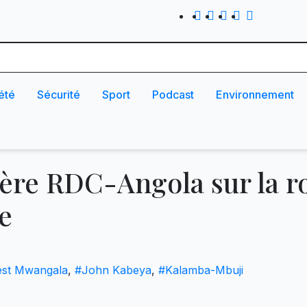
été
Sécurité
Sport
Podcast
Environnement
tière RDC-Angola sur la r
e
est Mwangala
,
#John Kabeya
,
#Kalamba-Mbuji