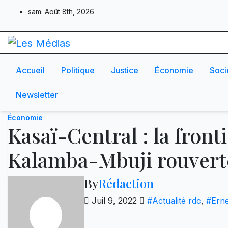
Skip
sam. Août 8th, 2026
to
content
Accueil
Politique
Justice
Économie
Soci
Newsletter
Économie
Kasaï-Central : la fron
Kalamba-Mbuji rouvert
By
Rédaction
Juil 9, 2022
#Actualité rdc
,
#Ern