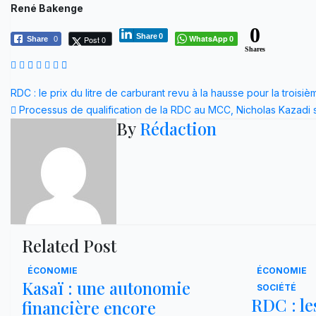
René Bakenge
0
Share
0
WhatsApp
Post 0
Share
0
0
Shares
Navigation
RDC : le prix du litre de carburant revu à la hausse pour la troisiè
Processus de qualification de la RDC au MCC, Nicholas Kazadi 
de
By
Rédaction
l’article
Related Post
ÉCONOMIE
ÉCONOMIE
Kasaï : une autonomie
SOCIÉTÉ
RDC : le
financière encore