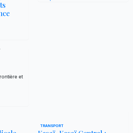
ts
ance
”
ontière et
TRANSPORT
dicale
Kasaï–Kasaï Central :