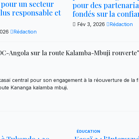
 pour un secteur
pour des partenaria
lus responsable et
fondés sur la confi
Fév 3, 2026
Rédaction
2026
Rédaction
RDC-Angola sur la route Kalamba-Mbuji rouverte
saï central pour son engagement à la réouverture de la fr
route Kananga kalamba mbuji.
ÉDUCATION
 à Tukondo : 20
Kasaï 2 : l’Intersyn