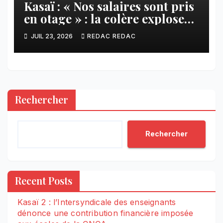
Kasaï : « Nos salaires sont pris
en otage » : la colère explose
contre ADVANS Banque à
JUIL 23, 2026
REDAC REDAC
Tshikapa
Rechercher
Rechercher
Recent Posts
Kasaï 2 : l’Intersyndicale des enseignants
dénonce une contribution financière imposée