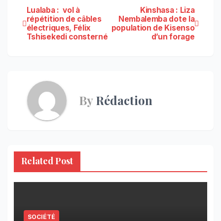
Navigation
Lualaba : vol à
Kinshasa : Liza
répétition de câbles
Nembalemba dote la
électriques, Félix
population de Kisenso
de
Tshisekedi consterné
d’un forage
l’article
By
Rédaction
Related Post
SOCIÉTÉ