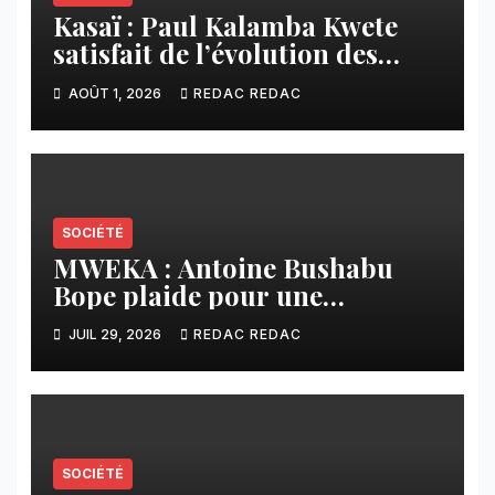
Kasaï : Paul Kalamba Kwete
satisfait de l’évolution des
travaux routiers exécutés par
AOÛT 1, 2026
REDAC REDAC
SAFRIMEX
SOCIÉTÉ
MWEKA : Antoine Bushabu
Bope plaide pour une
meilleure prise en compte des
JUIL 29, 2026
REDAC REDAC
communautés locales dans la
réforme sur le crédit carbone.
SOCIÉTÉ