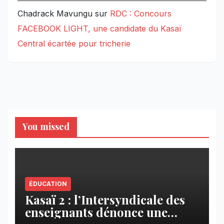
Chadrack Mavungu
sur
RDC : Concours
FACEBOOK LIGHT, une candidate du Kasaï
Central écartée pour tricherie
You missed
ÉDUCATION
Kasaï 2 : l’Intersyndicale des
enseignants dénonce une