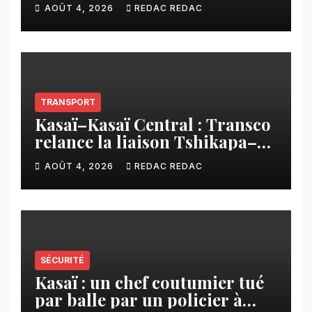
contribution financière
AOÛT 4, 2026
REDAC REDAC
imposée aux écoles de la
CNCA
TRANSPORT
Kasaï–Kasaï Central : Transco
relance la liaison Tshikapa–
Tshiamu pour faciliter les
AOÛT 4, 2026
REDAC REDAC
échanges
SÉCURITÉ
Kasaï : un chef coutumier tué
par balle par un policier à