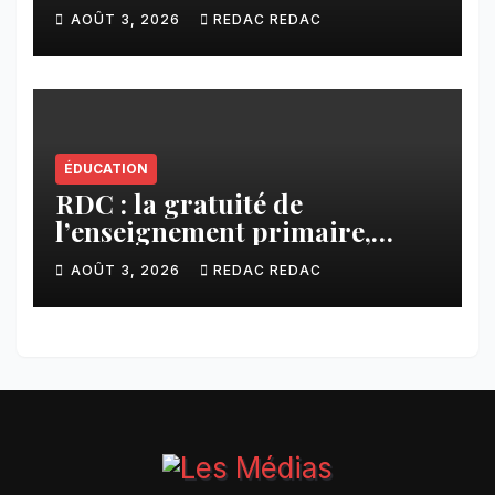
Kamuesha, la tension monte
AOÛT 3, 2026
REDAC REDAC
ÉDUCATION
RDC : la gratuité de
l’enseignement primaire,
vision phare du Président
AOÛT 3, 2026
REDAC REDAC
Félix Tshisekedi réaffirmée
par une circulaire du
Secrétaire général Juvénal
Sanga Kaubo