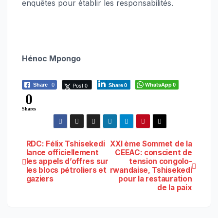
enquêtes pour établir les responsabilités.
Hénoc Mpongo
WhatsApp
Post 0
Share
0
0
Share
0
0
Shares
Navigation
RDC: Félix Tshisekedi
XXI ème Sommet de la
lance officiellement
CEEAC: conscient de
les appels d’offres sur
tension congolo-
de
les blocs pétroliers et
rwandaise, Tshisekedi
gaziers
pour la restauration
l’article
de la paix