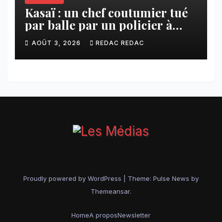
Kasaï : un chef coutumier tué
par balle par un policier à
Kamuesha, la tension monte
AOÛT 3, 2026
REDAC REDAC
Proudly powered by WordPress
|
Theme:
Pulse News
by
Themeansar
.
Home
A propos
Newsletter