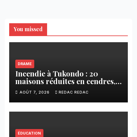
You missed
DRAME
Incendie à Tukondo : 20
maisons réduites en cendres,
plusieurs familles sans abri
AOÛT 7, 2026
REDAC REDAC
ÉDUCATION