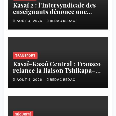
Kasaï 2 : l’Intersyndicale des
enseignants dénonce une
contribution financière
AOÛT 4, 2026
REDAC REDAC
imposée aux écoles de la
CNCA
TRANSPORT
Kasaï–Kasaï Central : Transco
relance la liaison Tshikapa–
Tshiamu pour faciliter les
AOÛT 4, 2026
REDAC REDAC
échanges
SÉCURITÉ