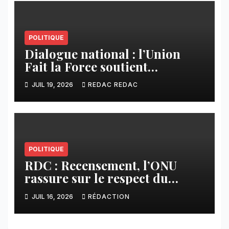
POLITIQUE
Dialogue national : l’Union
Fait la Force soutient
l’initiative de Tshisekedi et
JUIL 19, 2026
REDAC REDAC
s’oppose à la participation des
groupes armés
POLITIQUE
RDC : Recensement, l’ONU
rassure sur le respect du
calendrier constitutionnel
JUIL 16, 2026
RÉDACTION