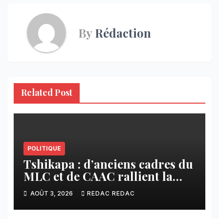
By
Rédaction
Related Post
POLITIQUE
Tshikapa : d’anciens cadres du
MLC et de CAAC rallient la
Dynamique pour la
AOÛT 3, 2026
REDAC REDAC
Transformation du Congo