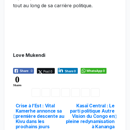
tout au long de sa carrière politique.
Love Mukendi
WhatsApp
Post 0
Share
0
0
Share
0
0
Shares
Crise à l’Est : Vital
Kasaï Central : Le
Navigation
Kamerhe annonce sa
parti politique Autre
première descente au
Vision du Congo en
de
Kivu dans les
pleine redynamisation
prochains jours
à Kananga