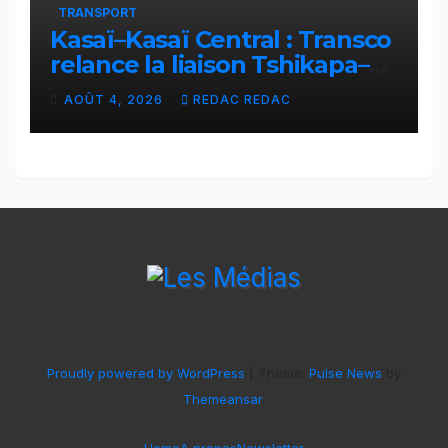
TRANSPORT
Kasaï–Kasaï Central : Transco
relance la liaison Tshikapa–
Tshiamu pour faciliter les
AOÛT 4, 2026
REDAC REDAC
échanges
Proudly powered by WordPress
|
Theme:
Pulse News
by
Themeansar
.
Home
A propos
Newsletter