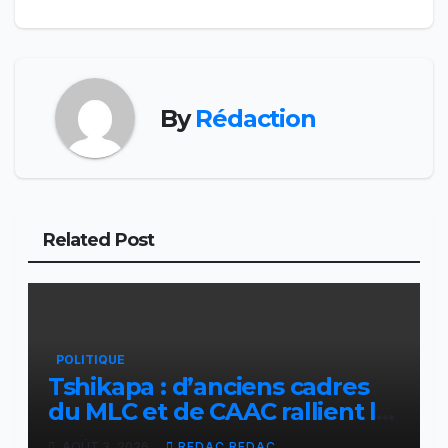
l’article
By
Rédaction
Related Post
POLITIQUE
Tshikapa : d’anciens cadres
du MLC et de CAAC rallient la
Dynamique pour la
AOÛT 3, 2026
REDAC REDAC