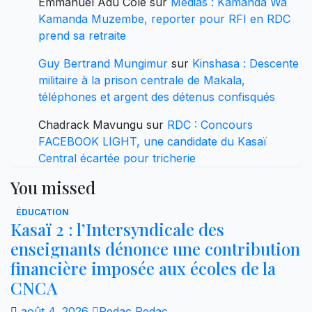
Emmanuel Adu Cole
sur
Médias : Kamanda Wa
Kamanda Muzembe, reporter pour RFI en RDC
prend sa retraite
Guy Bertrand Mungimur
sur
Kinshasa : Descente
militaire à la prison centrale de Makala,
téléphones et argent des détenus confisqués
Chadrack Mavungu
sur
RDC : Concours
FACEBOOK LIGHT, une candidate du Kasaï
Central écartée pour tricherie
You missed
ÉDUCATION
Kasaï 2 : l’Intersyndicale des
enseignants dénonce une contribution
financière imposée aux écoles de la
CNCA
août 4, 2026
Redac Redac