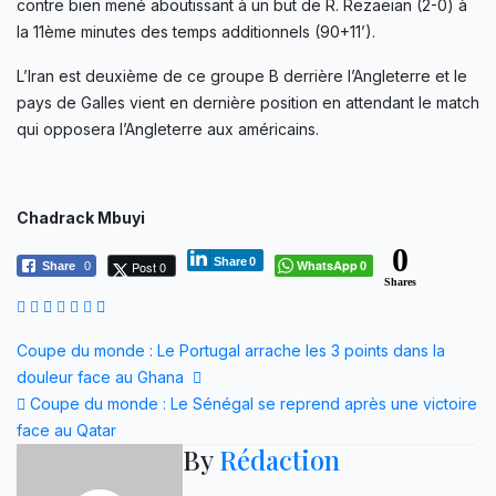
contre bien mené aboutissant à un but de R. Rezaeian (2-0) à
la 11ème minutes des temps additionnels (90+11’).
L’Iran est deuxième de ce groupe B derrière l’Angleterre et le
pays de Galles vient en dernière position en attendant le match
qui opposera l’Angleterre aux américains.
Chadrack Mbuyi
0
Share
0
WhatsApp
Post 0
Share
0
0
Shares
Navigation
Coupe du monde : Le Portugal arrache les 3 points dans la
douleur face au Ghana
de
Coupe du monde : Le Sénégal se reprend après une victoire
l’article
face au Qatar
By
Rédaction