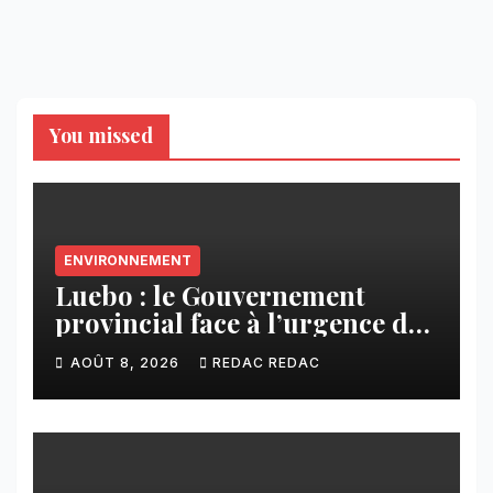
You missed
ENVIRONNEMENT
Luebo : le Gouvernement
provincial face à l’urgence des
érosions qui menacent la cité
AOÛT 8, 2026
REDAC REDAC