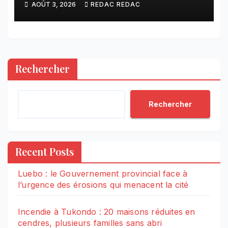
AOÛT 3, 2026
REDAC REDAC
les victimes du GENOCOST
Rechercher
Rechercher
Recent Posts
Luebo : le Gouvernement provincial face à
l’urgence des érosions qui menacent la cité
Incendie à Tukondo : 20 maisons réduites en
cendres, plusieurs familles sans abri