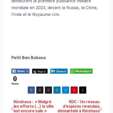
demeurent la première puissance militaire
mondiale en 2023, devant la Russie, la Chine,
l’Inde et le Royaume-Uni.
Petit Ben Bukasa
WhatsApp
Post 0
Share
0
0
Share
0
0
Shares
Navigation
Kinshasa : » Malgré
RDC : Un réseau
les efforts (…) la ville
d’espions rwandais
est encore sale »
démantelé à Kinshasa