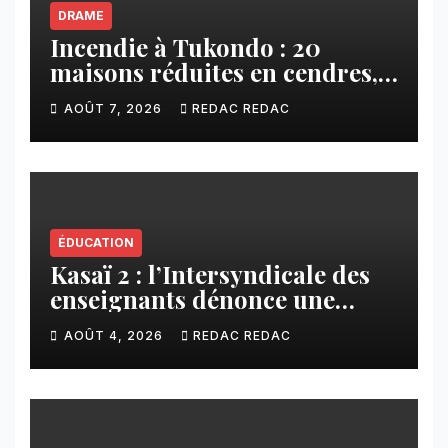
DRAME
Incendie à Tukondo : 20
maisons réduites en cendres,
plusieurs familles sans abri
AOÛT 7, 2026
REDAC REDAC
ÉDUCATION
Kasaï 2 : l’Intersyndicale des
enseignants dénonce une
contribution financière
AOÛT 4, 2026
REDAC REDAC
imposée aux écoles de la
CNCA