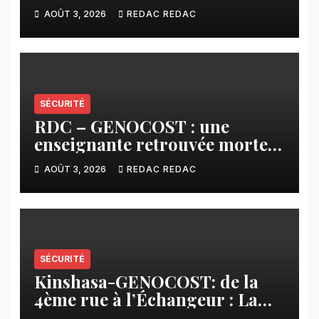
Kamuesha, la tension monte
AOÛT 3, 2026
REDAC REDAC
SÉCURITÉ
RDC – GENOCOST : une
enseignante retrouvée morte à
l’Est, un drame qui ravive la
AOÛT 3, 2026
REDAC REDAC
douleur des populations
civiles
SÉCURITÉ
Kinshasa-GENOCOST: de la
4ème rue à l’Échangeur : La
jeunesse répond présente pour