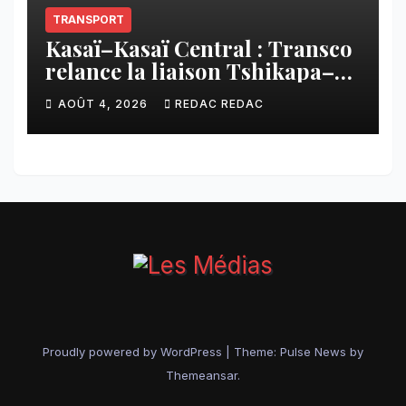
TRANSPORT
Kasaï–Kasaï Central : Transco
relance la liaison Tshikapa–
Tshiamu pour faciliter les
AOÛT 4, 2026
REDAC REDAC
échanges
Proudly powered by WordPress
|
Theme:
Pulse News
by
Themeansar
.