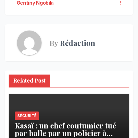
de
Gentiny Ngobila
!
l’article
By
Rédaction
Related Post
SÉCURITÉ
Kasaï : un chef coutumier tué
par balle par un policier à