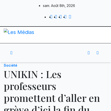
Skip
sam. Août 8th, 2026
to
content
Société
UNIKIN : Les
professeurs
promettent d’aller en
grève d’ici la fin du