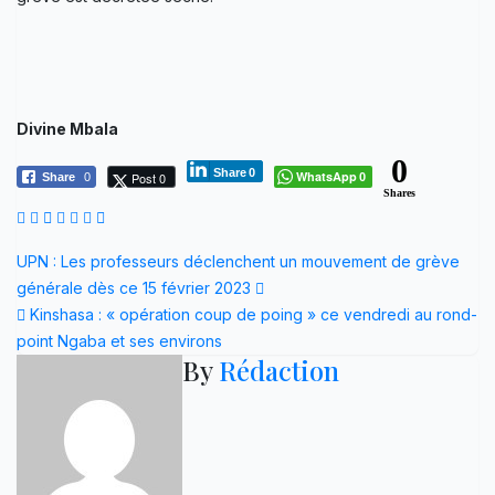
Divine Mbala
0
Share
0
WhatsApp
Post 0
Share
0
0
Shares
Navigation
UPN : Les professeurs déclenchent un mouvement de grève
générale dès ce 15 février 2023
de
Kinshasa : « opération coup de poing » ce vendredi au rond-
l’article
point Ngaba et ses environs
By
Rédaction