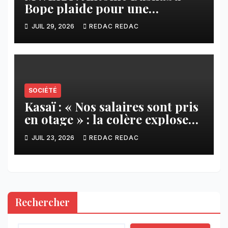
Bope plaide pour une
meilleure prise en compte des
JUIL 29, 2026
REDAC REDAC
communautés locales dans la
réforme sur le crédit carbone.
SOCIÉTÉ
Kasaï : « Nos salaires sont pris
en otage » : la colère explose
contre ADVANS Banque à
JUIL 23, 2026
REDAC REDAC
Tshikapa
Rechercher