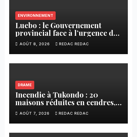
ENVIRONNEMENT
Luebo : le Gouvernement
provincial face à l’urgence des
érosions qui menacent la cité
AOÛT 8, 2026
REDAC REDAC
DRAME
Incendie à Tukondo : 20
maisons réduites en cendres,
plusieurs familles sans abri
AOÛT 7, 2026
REDAC REDAC