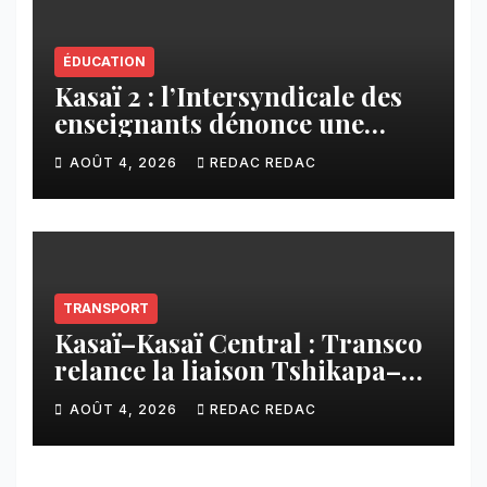
ÉDUCATION
Kasaï 2 : l’Intersyndicale des
enseignants dénonce une
contribution financière
AOÛT 4, 2026
REDAC REDAC
imposée aux écoles de la
CNCA
TRANSPORT
Kasaï–Kasaï Central : Transco
relance la liaison Tshikapa–
Tshiamu pour faciliter les
AOÛT 4, 2026
REDAC REDAC
échanges