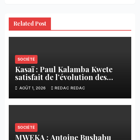
Related Post
SOCIÉTÉ
Kasaï : Paul Kalamba Kwete
satisfait de l’évolution des
travaux routiers exécutés par
AOÛT 1, 2026
REDAC REDAC
SAFRIMEX
SOCIÉTÉ
MWEKA : Antoine Bushabu