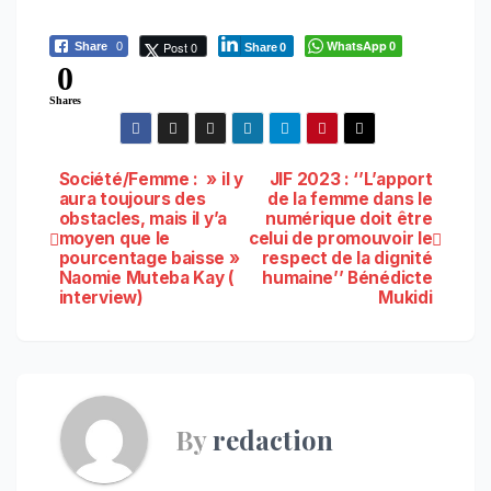
WhatsApp
Post 0
Share
0
0
Share
0
0
Shares
Navigation
Société/Femme : » il y
JIF 2023 : ‘’L’apport
aura toujours des
de la femme dans le
obstacles, mais il y’a
numérique doit être
de
moyen que le
celui de promouvoir le
pourcentage baisse »
respect de la dignité
l’article
Naomie Muteba Kay (
humaine’’ Bénédicte
interview)
Mukidi
By
redaction