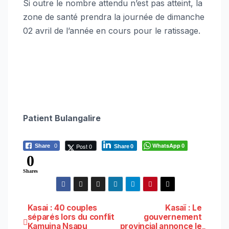
Si outre le nombre attendu n’est pas atteint, la
zone de santé prendra la journée de dimanche
02 avril de l’année en cours pour le ratissage.
Patient Bulangalire
WhatsApp
Post 0
Share
0
0
Share
0
0
Shares
Navigation
Kasai : 40 couples
Kasaï : Le
séparés lors du conflit
gouvernement
Kamuina Nsapu
provincial annonce le