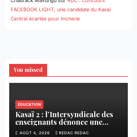
Chadrack Mavungu
sur
RDC : Concours
FACEBOOK LIGHT, une candidate du Kasaï
Central écartée pour tricherie
You missed
ÉDUCATION
Kasaï 2 : l’Intersyndicale des
enseignants dénonce une
contribution financière
AOÛT 4, 2026
REDAC REDAC