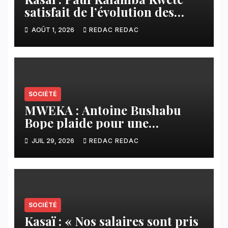
satisfait de l’évolution des
travaux routiers exécutés par
AOÛT 1, 2026
REDAC REDAC
SAFRIMEX
SOCIÉTÉ
MWEKA : Antoine Bushabu
Bope plaide pour une
meilleure prise en compte des
JUIL 29, 2026
REDAC REDAC
communautés locales dans la
réforme sur le crédit carbone.
SOCIÉTÉ
Kasaï : « Nos salaires sont pris