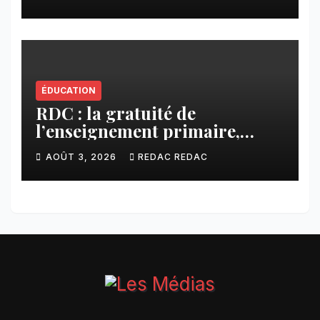
ÉDUCATION
RDC : la gratuité de
l’enseignement primaire,
vision phare du Président
AOÛT 3, 2026
REDAC REDAC
Félix Tshisekedi réaffirmée
par une circulaire du
Secrétaire général Juvénal
Sanga Kaubo