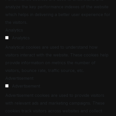
analyze the key performance indexes of the website
which helps in delivering a better user experience for
the visitors.
Analytics
Analytics
Analytical cookies are used to understand how
visitors interact with the website. These cookies help
provide information on metrics the number of
visitors, bounce rate, traffic source, etc.
Advertisement
Advertisement
Advertisement cookies are used to provide visitors
with relevant ads and marketing campaigns. These
cookies track visitors across websites and collect