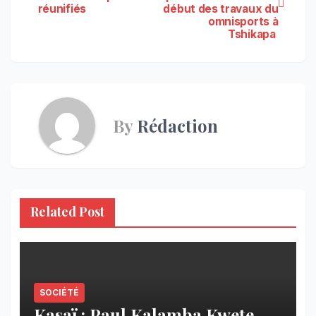
de
réunifiés
début des travaux du
omnisports à
l’article
Tshikapa
By
Rédaction
Related Post
SOCIÉTÉ
Kasaï : Paul Kalamba Kwete