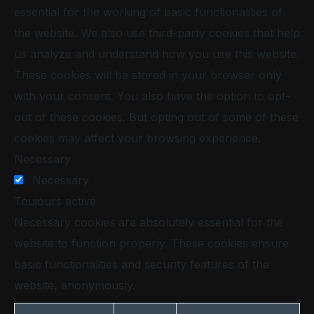
essential for the working of basic functionalities of
the website. We also use third-party cookies that help
us analyze and understand how you use this website.
These cookies will be stored in your browser only
with your consent. You also have the option to opt-
out of these cookies. But opting out of some of these
cookies may affect your browsing experience.
Necessary
Necessary
Toujours activé
Necessary cookies are absolutely essential for the
website to function properly. These cookies ensure
basic functionalities and security features of the
website, anonymously.