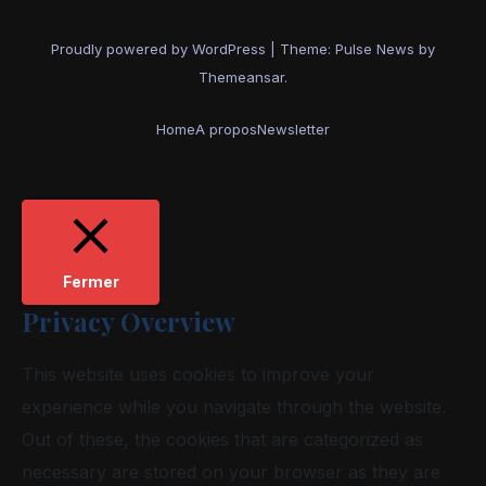
Proudly powered by WordPress
|
Theme:
Pulse News
by
Themeansar
.
Home
A propos
Newsletter
Fermer
Privacy Overview
This website uses cookies to improve your
experience while you navigate through the website.
Out of these, the cookies that are categorized as
necessary are stored on your browser as they are