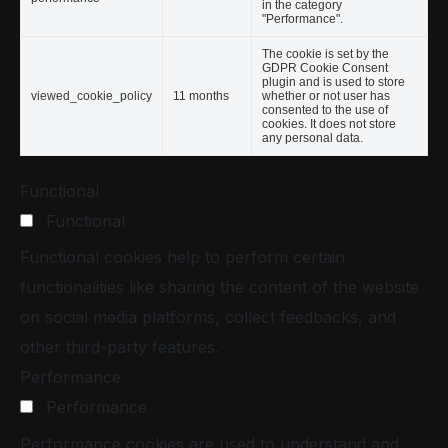
in the category
"Performance".
The cookie is set by the
GDPR Cookie Consent
plugin and is used to store
viewed_cookie_policy
11 months
whether or not user has
consented to the use of
cookies. It does not store
any personal data.
Functional
Functional
Functional cookies help to perform certain
functionalities like sharing the content of the website
on social media platforms, collect feedbacks, and
other third-party features.
Performance
Performance
Performance cookies are used to understand and