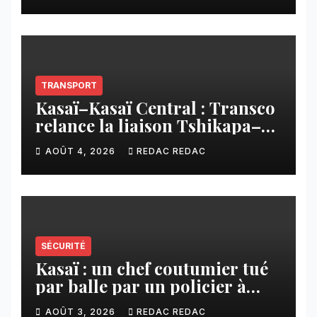
imposée aux écoles de la
CNCA
TRANSPORT
Kasaï–Kasaï Central : Transco
relance la liaison Tshikapa–
Tshiamu pour faciliter les
AOÛT 4, 2026
REDAC REDAC
échanges
SÉCURITÉ
Kasaï : un chef coutumier tué
par balle par un policier à
Kamuesha, la tension monte
AOÛT 3, 2026
REDAC REDAC