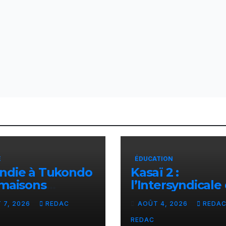
E
ÉDUCATION
endie à Tukondo
Kasaï 2 :
 maisons
l’Intersyndicale
ites en
enseignants
 7, 2026
REDAC
AOÛT 4, 2026
REDA
res, plusieurs
dénonce une
lles sans abri
contribution
REDAC