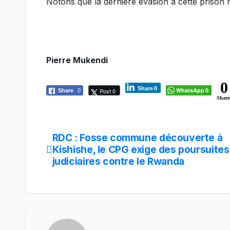
Notons que la dernière évasion à cette prison
Pierre Mukendi
0
Share
0
WhatsApp
Post 0
Share
0
0
Share
RDC : Fosse commune découverte à
Navigation
Kishishe, le CPG exige des poursuites
de
judiciaires contre le Rwanda
l’article