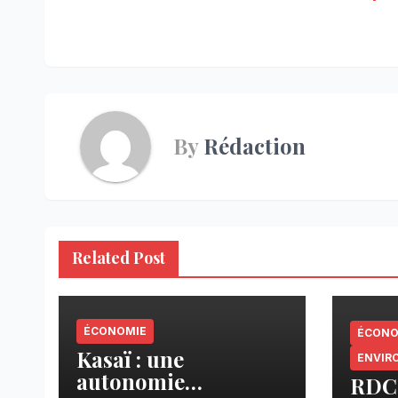
de
l’article
By
Rédaction
Related Post
ÉCONOMIE
ÉCONO
Kasaï : une
ENVIR
autonomie
RDC 