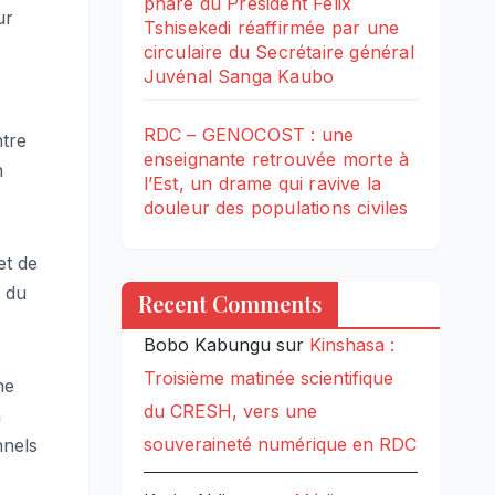
phare du Président Félix
ur
Tshisekedi réaffirmée par une
circulaire du Secrétaire général
Juvénal Sanga Kaubo
RDC – GENOCOST : une
ntre
enseignante retrouvée morte à
n
l’Est, un drame qui ravive la
douleur des populations civiles
et de
t du
Recent Comments
Bobo Kabungu
sur
Kinshasa :
Troisième matinée scientifique
ne
du CRESH, vers une
a
souveraineté numérique en RDC
nnels