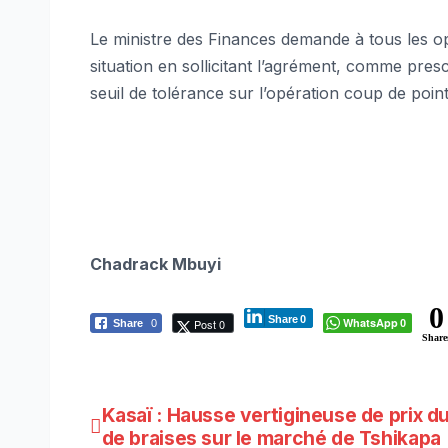
Le ministre des Finances demande à tous les opé
situation en sollicitant l’agrément, comme pres
seuil de tolérance sur l’opération coup de poin
Chadrack Mbuyi
0
Share
0
WhatsApp
Post 0
Share
0
0
Share
Navigation
Kasaï : Hausse vertigineuse de prix d
de braises sur le marché de Tshikapa