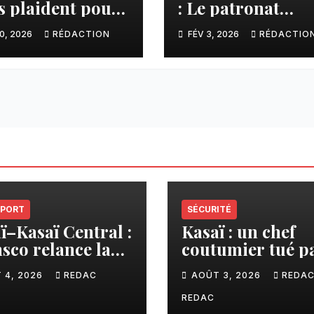
s plaident pour
: Le patronat
ecteur minier
congolais plaide
0, 2026
RÉDACTION
FÉV 3, 2026
RÉDACTIO
 responsable et
pour des
sif
partenariats fon
sur la confiance
PORT
SÉCURITÉ
ï–Kasaï Central :
Kasaï : un chef
sco relance la
coutumier tué p
son Tshikapa–
balle par un poli
 4, 2026
REDAC
AOÛT 3, 2026
REDA
iamu pour
à Kamuesha, la
liter les échanges
tension monte
REDAC