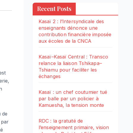
Recent Posts
Kasaï 2 : l’Intersyndicale des
enseignants dénonce une
contribution financière imposée
aux écoles de la CNCA
Kasaï–Kasaï Central : Transco
relance la liaison Tshikapa–
Tshiamu pour faciliter les
est
échanges
rie,
n
Kasaï : un chef coutumier tué
par balle par un policier à
Kamuesha, la tension monte
u de
RDC : la gratuité de
 par
l’enseignement primaire, vision
té