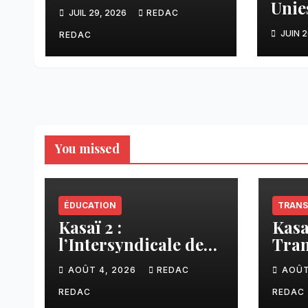
financière encore
Unie
JUIL 29, 2026
REDAC
largement à
un s
construire -
JUIN 2
REDAC
plus
Chronique du
inclu
journaliste
Janderson Nyembue
You missed
ÉDUCATION
TRANS
Kasaï 2 :
Kasa
l’Intersyndicale des
Tran
enseignants dénonce
liai
AOÛT 4, 2026
REDAC
AOÛT
une contribution
Tsh
financière imposée
faci
REDAC
REDAC