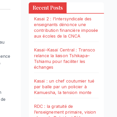
Recent Posts
Kasaï 2 : l’Intersyndicale des
enseignants dénonce une
contribution financière imposée
aux écoles de la CNCA
eau
Kasaï–Kasaï Central : Transco
relance la liaison Tshikapa–
sence
Tshiamu pour faciliter les
e
échanges
Kasaï : un chef coutumier tué
par balle par un policier à
n
Kamuesha, la tension monte
 de
RDC : la gratuité de
l’enseignement primaire, vision