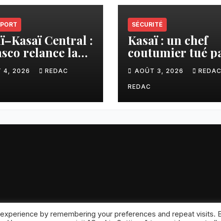
PORT
SÉCURITÉ
ï–Kasaï Central :
Kasaï : un chef
sco relance la
coutumier tué p
son Tshikapa–
balle par un poli
 4, 2026
REDAC
AOÛT 3, 2026
REDA
iamu pour
à Kamuesha, la
liter les échanges
tension monte
REDAC
ansar
.
 experience by remembering your preferences and repeat visits. 