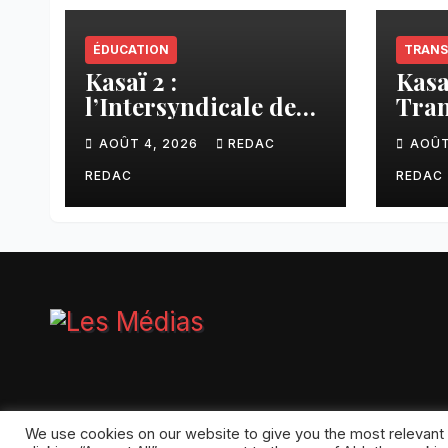
ÉDUCATION
TRANS
Kasaï 2 :
Kasa
l’Intersyndicale des
Tran
enseignants dénonce
liai
AOÛT 4, 2026
REDAC
AOÛT
une contribution
Tsh
financière imposée
faci
REDAC
REDAC
aux écoles de la
CNCA
Proudly powered by WordPress
|
Theme:
Pulse News
by
Theme
We use cookies on our website to give you the most relevant