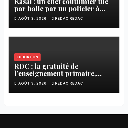
Kasaï : un chef coutumier tué
par balle par un policier à
Kamuesha, la tension monte
AOÛT 3, 2026
REDAC REDAC
ÉDUCATION
RDC : la gratuité de
l’enseignement primaire,
vision phare du Président
AOÛT 3, 2026
REDAC REDAC
Félix Tshisekedi réaffirmée
par une circulaire du
Secrétaire général Juvénal
Sanga Kaubo