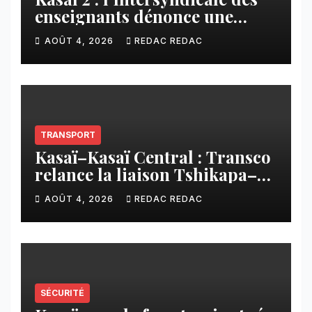
enseignants dénonce une
contribution financière
AOÛT 4, 2026
REDAC REDAC
imposée aux écoles de la
CNCA
TRANSPORT
Kasaï–Kasaï Central : Transco
relance la liaison Tshikapa–
Tshiamu pour faciliter les
AOÛT 4, 2026
REDAC REDAC
échanges
SÉCURITÉ