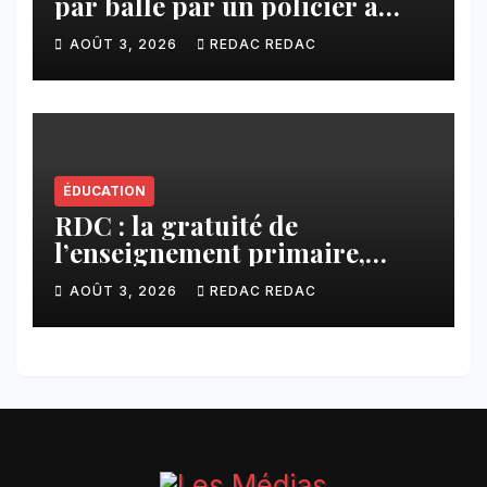
par balle par un policier à
Kamuesha, la tension monte
AOÛT 3, 2026
REDAC REDAC
ÉDUCATION
RDC : la gratuité de
l’enseignement primaire,
vision phare du Président
AOÛT 3, 2026
REDAC REDAC
Félix Tshisekedi réaffirmée
par une circulaire du
Secrétaire général Juvénal
Sanga Kaubo