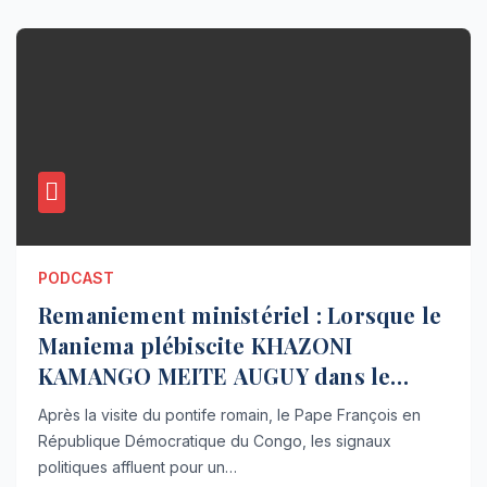
PODCAST
Remaniement ministériel : Lorsque le
Maniema plébiscite KHAZONI
KAMANGO MEITE AUGUY dans le
gouvernement Sama 2 [Tribune de
Après la visite du pontife romain, le Pape François en
Henry Ngindu]
République Démocratique du Congo, les signaux
politiques affluent pour un…