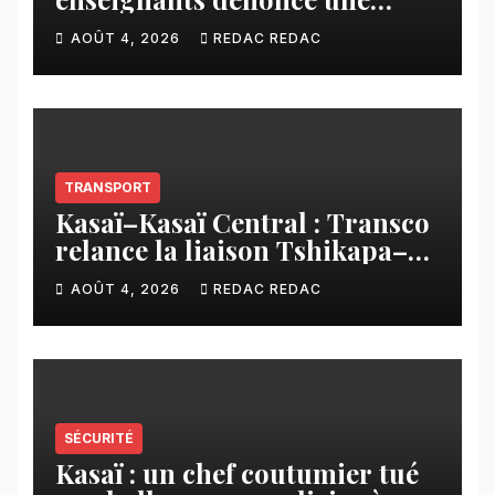
contribution financière
AOÛT 4, 2026
REDAC REDAC
imposée aux écoles de la
CNCA
TRANSPORT
Kasaï–Kasaï Central : Transco
relance la liaison Tshikapa–
Tshiamu pour faciliter les
AOÛT 4, 2026
REDAC REDAC
échanges
SÉCURITÉ
Kasaï : un chef coutumier tué