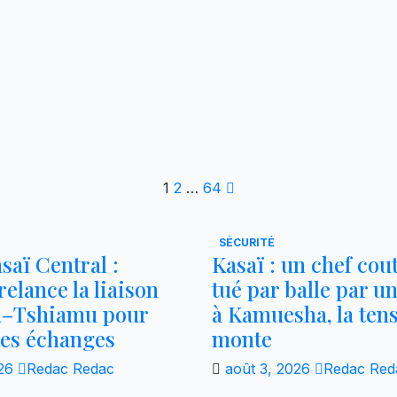
Pagination
1
2
…
64
des
SÉCURITÉ
publications
saï Central :
Kasaï : un chef co
elance la liaison
tué par balle par un
a–Tshiamu pour
à Kamuesha, la ten
 les échanges
monte
026
Redac Redac
août 3, 2026
Redac Red