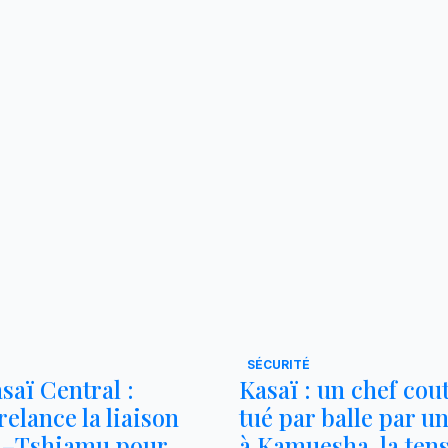
SÉCURITÉ
saï Central :
Kasaï : un chef co
elance la liaison
tué par balle par un
a–Tshiamu pour
à Kamuesha, la ten