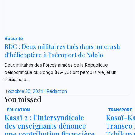
Sécurité
RDC : Deux militaires tués dans un crash
d’hélicoptère à l’aéroport de Ndolo
Deux militaires des Forces armées de la République
démocratique du Congo (FARDC) ont perdu la vie, et un
troisième a…
octobre 30, 2024
Rédaction
You missed
ÉDUCATION
TRANSPORT
Kasaï 2 : l’Intersyndicale
Kasaï–Ka
des enseignants dénonce
Transco r
une contribution financière
Tshikap