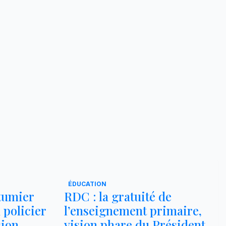
ÉDUCATION
utumier
RDC : la gratuité de
 policier
l’enseignement primaire,
sion
vision phare du Président