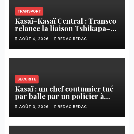
TRANSPORT
Kasaï–Kasaï Central : Transco
relance la liaison Tshikapa–
Tshiamu pour faciliter les
AOÛT 4, 2026
REDAC REDAC
échanges
SÉCURITÉ
Kasaï : un chef coutumier tué
par balle par un policier à
Kamuesha, la tension monte
AOÛT 3, 2026
REDAC REDAC