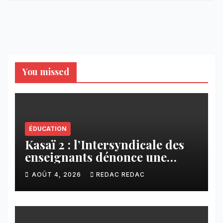
You missed
ÉDUCATION
Kasaï 2 : l’Intersyndicale des
enseignants dénonce une
contribution financière
AOÛT 4, 2026
REDAC REDAC
imposée aux écoles de la
CNCA