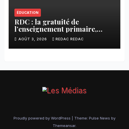
ÉDUCATION
RDC : la gratuité de
l’enseignement primaire,
vision phare du Président
AOÛT 3, 2026
REDAC REDAC
Félix Tshisekedi réaffirmée
par une circulaire du
Secrétaire général Juvénal
Sanga Kaubo
Proudly powered by WordPress
|
Theme:
Pulse News
by
Themeansar
.