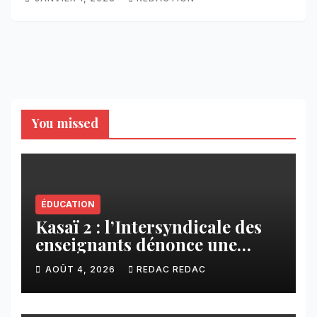
You missed
ÉDUCATION
Kasaï 2 : l’Intersyndicale des
enseignants dénonce une
contribution financière
AOÛT 4, 2026
REDAC REDAC
imposée aux écoles de la
CNCA