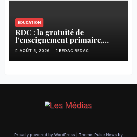
ÉDUCATION
RDC : la gratuité de
l’enseignement primaire,
vision phare du Président
AOÛT 3, 2026
REDAC REDAC
Félix Tshisekedi réaffirmée
par une circulaire du
Secrétaire général Juvénal
Sanga Kaubo
Proudly powered by WordPress
|
Theme:
Pulse News
by