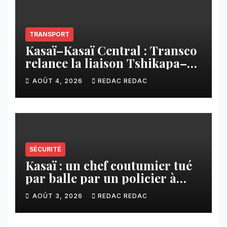
TRANSPORT
Kasaï–Kasaï Central : Transco
relance la liaison Tshikapa–
Tshiamu pour faciliter les
AOÛT 4, 2026
REDAC REDAC
échanges
SÉCURITÉ
Kasaï : un chef coutumier tué
par balle par un policier à
Kamuesha, la tension monte
AOÛT 3, 2026
REDAC REDAC