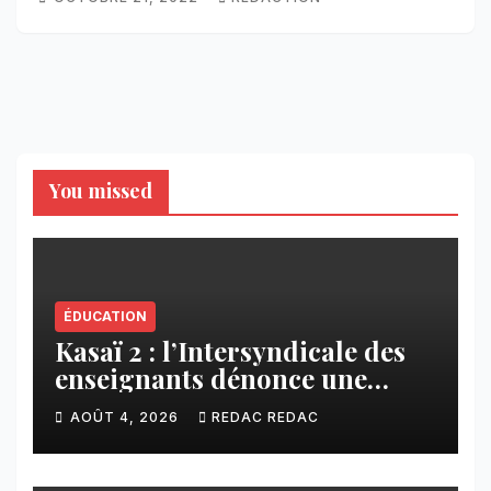
You missed
ÉDUCATION
Kasaï 2 : l’Intersyndicale des
enseignants dénonce une
contribution financière
AOÛT 4, 2026
REDAC REDAC
imposée aux écoles de la
CNCA