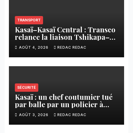
TRANSPORT
Kasaï–Kasaï Central : Transco
relance la liaison Tshikapa–
Tshiamu pour faciliter les
AOÛT 4, 2026
REDAC REDAC
échanges
SÉCURITÉ
Kasaï : un chef coutumier tué
par balle par un policier à
Kamuesha, la tension monte
AOÛT 3, 2026
REDAC REDAC