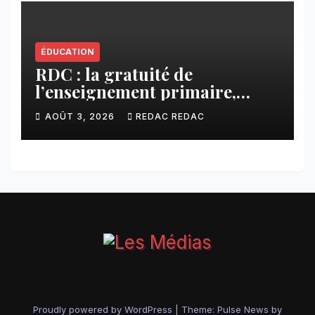
ÉDUCATION
RDC : la gratuité de
l’enseignement primaire,
vision phare du Président
AOÛT 3, 2026
REDAC REDAC
Félix Tshisekedi réaffirmée
par une circulaire du
Secrétaire général Juvénal
Sanga Kaubo
Proudly powered by WordPress
|
Theme:
Pulse News
by