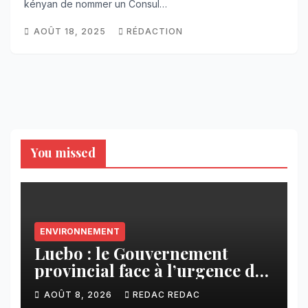
kényan de nommer un Consul…
AOÛT 18, 2025
RÉDACTION
You missed
ENVIRONNEMENT
Luebo : le Gouvernement
provincial face à l’urgence des
érosions qui menacent la cité
AOÛT 8, 2026
REDAC REDAC