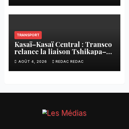
imposée aux écoles de la
CNCA
TRANSPORT
Kasaï–Kasaï Central : Transco
relance la liaison Tshikapa–
Tshiamu pour faciliter les
AOÛT 4, 2026
REDAC REDAC
échanges