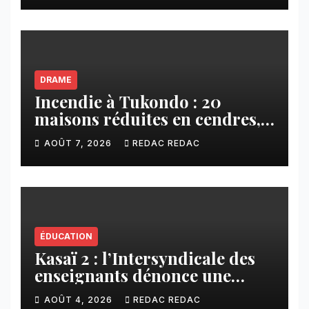
DRAME
Incendie à Tukondo : 20
maisons réduites en cendres,
plusieurs familles sans abri
AOÛT 7, 2026
REDAC REDAC
ÉDUCATION
Kasaï 2 : l’Intersyndicale des
enseignants dénonce une
contribution financière
AOÛT 4, 2026
REDAC REDAC