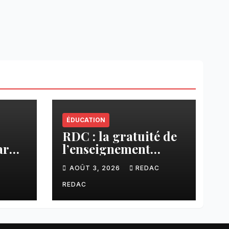
ÉDUCATION
RDC : la gratuité de
ar
l’enseignement
cier
primaire, vision
C
AOÛT 3, 2026
REDAC
phare du Président
Félix Tshisekedi
REDAC
réaffirmée par une
circulaire du
Secrétaire général