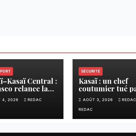
PORT
SÉCURITÉ
ï–Kasaï Central :
Kasaï : un chef
sco relance la
coutumier tué p
son Tshikapa–
balle par un poli
 4, 2026
REDAC
AOÛT 3, 2026
REDA
iamu pour
à Kamuesha, la
liter les échanges
tension monte
REDAC