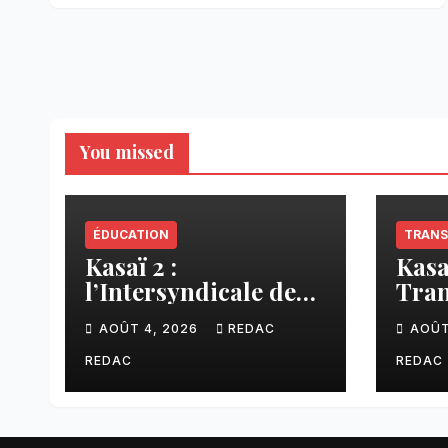
You missed
ÉDUCATION
TRANS
Kasaï 2 :
Kasa
l’Intersyndicale des
Tran
enseignants dénonce
liai
AOÛT 4, 2026
REDAC
AOÛT
une contribution
Tsh
financière imposée
faci
REDAC
REDAC
aux écoles de la
CNCA