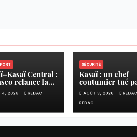
PORT
SÉCURITÉ
ï–Kasaï Central :
Kasaï : un chef
sco relance la
coutumier tué p
son Tshikapa–
balle par un poli
 4, 2026
REDAC
AOÛT 3, 2026
REDA
iamu pour
à Kamuesha, la
liter les échanges
tension monte
REDAC