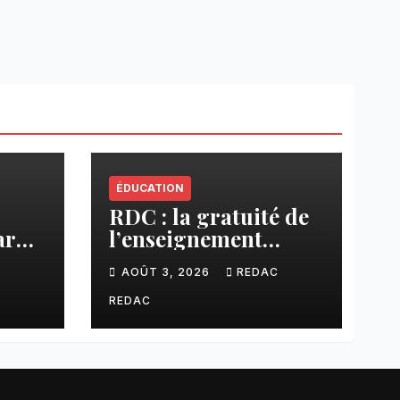
ÉDUCATION
RDC : la gratuité de
ar
l’enseignement
cier
primaire, vision
C
AOÛT 3, 2026
REDAC
phare du Président
Félix Tshisekedi
REDAC
réaffirmée par une
circulaire du
Secrétaire général
Juvénal Sanga Kaubo