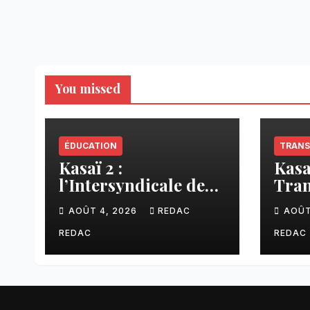
You missed
ÉDUCATION
TRANS
Kasaï 2 :
Kasa
l’Intersyndicale des
Tran
enseignants dénonce
liai
AOÛT 4, 2026
REDAC
AOÛT
une contribution
Tsh
financière imposée
faci
REDAC
REDAC
aux écoles de la
CNCA