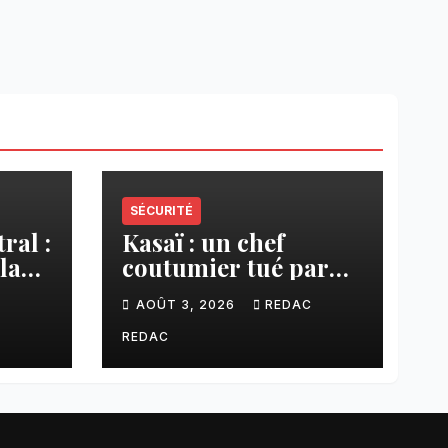
SÉCURITÉ
ral :
Kasaï : un chef
la
coutumier tué par
a–
balle par un policier
C
AOÛT 3, 2026
REDAC
à Kamuesha, la
anges
tension monte
REDAC