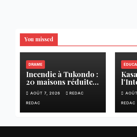
You missed
DRAME
ÉDUCA
Incendie à Tukondo :
Kasaï
20 maisons réduites
l’In
en cendres, plusieurs
ense
AOÛT 7, 2026
REDAC
AOÛT
familles sans abri
une 
fina
REDAC
REDAC
aux 
CNC