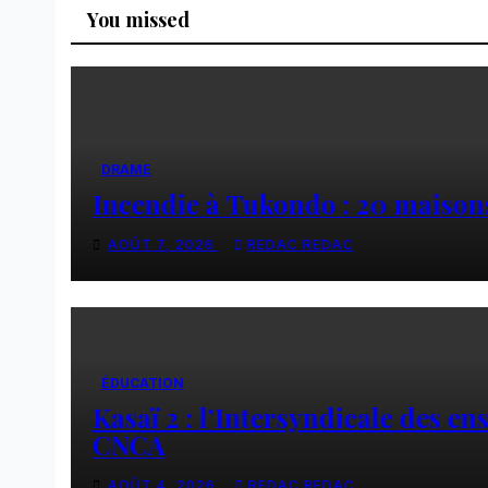
You missed
DRAME
Incendie à Tukondo : 20 maisons
AOÛT 7, 2026
REDAC REDAC
ÉDUCATION
Kasaï 2 : l’Intersyndicale des e
CNCA
AOÛT 4, 2026
REDAC REDAC