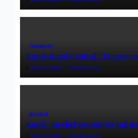
TRANSPORT
Kasaï–Kasaï Central : Transco r
AOÛT 4, 2026
REDAC REDAC
SÉCURITÉ
Kasaï : un chef coutumier tué p
AOÛT 3, 2026
REDAC REDAC