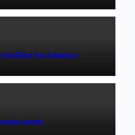
 faciliter les échanges
tension monte