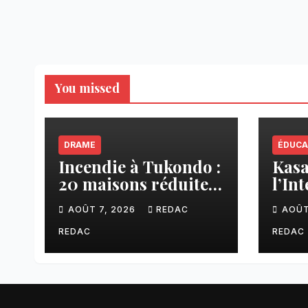
You missed
DRAME
ÉDUCA
Incendie à Tukondo :
Kasaï
20 maisons réduites
l’In
en cendres, plusieurs
ense
AOÛT 7, 2026
REDAC
AOÛT
familles sans abri
une 
fina
REDAC
REDAC
aux 
CNC