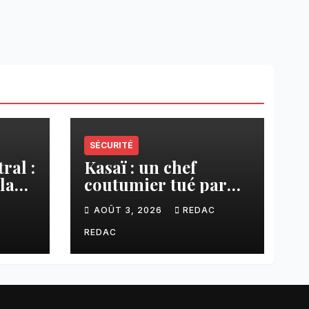
SÉCURITÉ
ral :
Kasaï : un chef
la
coutumier tué par
a–
balle par un policier
C
AOÛT 3, 2026
REDAC
à Kamuesha, la
anges
tension monte
REDAC