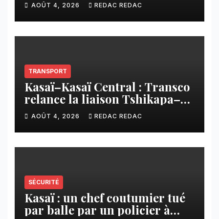
contribution financière
AOÛT 4, 2026
REDAC REDAC
imposée aux écoles de la
CNCA
TRANSPORT
Kasaï–Kasaï Central : Transco
relance la liaison Tshikapa–
Tshiamu pour faciliter les
AOÛT 4, 2026
REDAC REDAC
échanges
SÉCURITÉ
Kasaï : un chef coutumier tué
par balle par un policier à