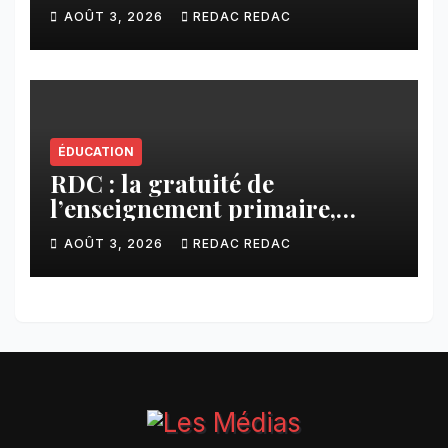
Kamuesha, la tension monte
AOÛT 3, 2026
REDAC REDAC
ÉDUCATION
RDC : la gratuité de
l’enseignement primaire,
vision phare du Président
AOÛT 3, 2026
REDAC REDAC
Félix Tshisekedi réaffirmée
par une circulaire du
Secrétaire général Juvénal
Sanga Kaubo