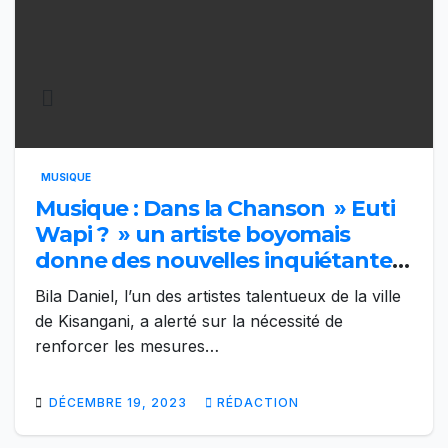
MUSIQUE
Musique : Dans la Chanson » Euti
Wapi ? » un artiste boyomais
donne des nouvelles inquiétantes
de la commune de Lubunga
Bila Daniel, l’un des artistes talentueux de la ville
de Kisangani, a alerté sur la nécessité de
renforcer les mesures…
DÉCEMBRE 19, 2023
RÉDACTION