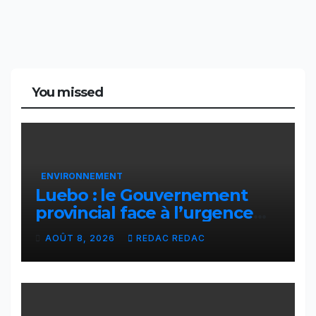
You missed
ENVIRONNEMENT
Luebo : le Gouvernement
provincial face à l’urgence
des érosions qui menacent la
AOÛT 8, 2026
REDAC REDAC
cité