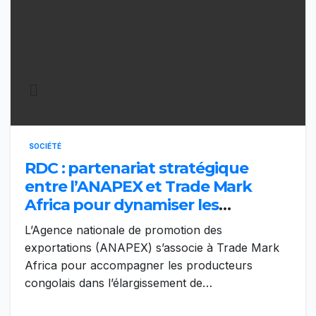
SOCIÉTÉ
RDC : partenariat stratégique
entre l’ANAPEX et Trade Mark
Africa pour dynamiser les
exportations congolaises
L’Agence nationale de promotion des
exportations (ANAPEX) s’associe à Trade Mark
Africa pour accompagner les producteurs
congolais dans l’élargissement de…