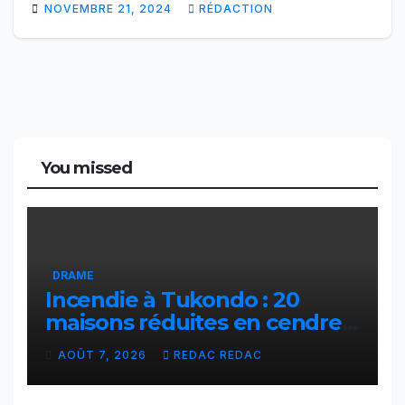
NOVEMBRE 21, 2024
RÉDACTION
You missed
DRAME
Incendie à Tukondo : 20
maisons réduites en cendres,
plusieurs familles sans abri
AOÛT 7, 2026
REDAC REDAC