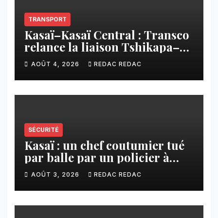
TRANSPORT
Kasaï–Kasaï Central : Transco
relance la liaison Tshikapa–
Tshiamu pour faciliter les
AOÛT 4, 2026
REDAC REDAC
échanges
SÉCURITÉ
Kasaï : un chef coutumier tué
par balle par un policier à
Kamuesha, la tension monte
AOÛT 3, 2026
REDAC REDAC