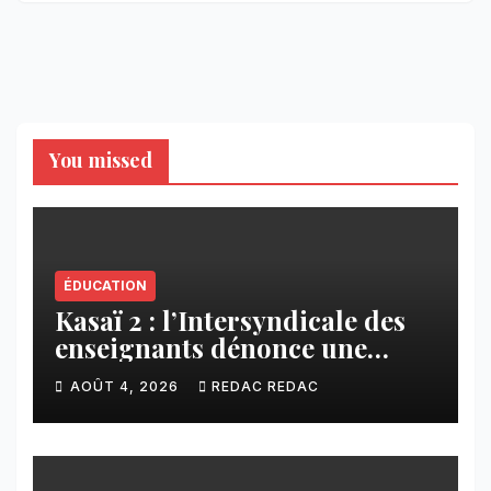
You missed
ÉDUCATION
Kasaï 2 : l’Intersyndicale des
enseignants dénonce une
contribution financière
AOÛT 4, 2026
REDAC REDAC
imposée aux écoles de la
CNCA