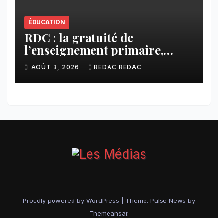
ÉDUCATION
RDC : la gratuité de
l’enseignement primaire,
vision phare du Président
AOÛT 3, 2026
REDAC REDAC
Félix Tshisekedi réaffirmée
par une circulaire du
Secrétaire général Juvénal
Sanga Kaubo
Proudly powered by WordPress
|
Theme:
Pulse News
by
Themeansar
.