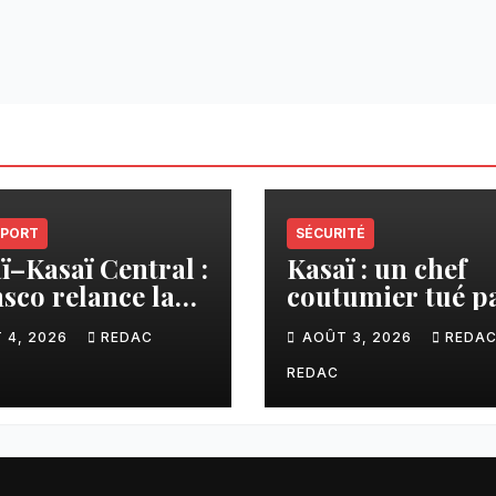
PORT
SÉCURITÉ
ï–Kasaï Central :
Kasaï : un chef
sco relance la
coutumier tué p
son Tshikapa–
balle par un poli
 4, 2026
REDAC
AOÛT 3, 2026
REDA
iamu pour
à Kamuesha, la
liter les échanges
tension monte
REDAC