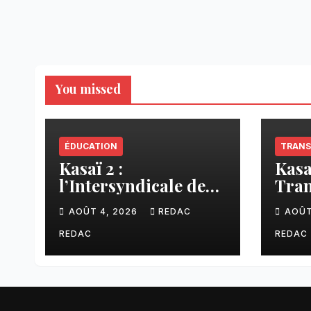
You missed
ÉDUCATION
TRANS
Kasaï 2 :
Kasa
l’Intersyndicale des
Tran
enseignants dénonce
liai
AOÛT 4, 2026
REDAC
AOÛT
une contribution
Tsh
financière imposée
faci
REDAC
REDAC
aux écoles de la
CNCA