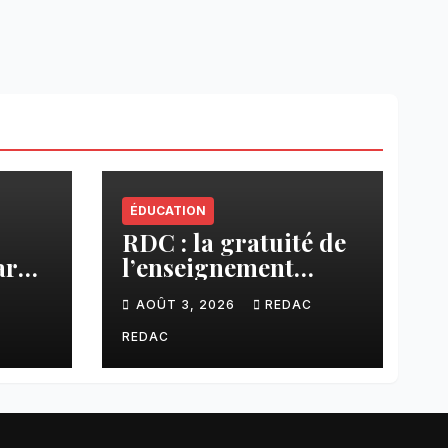
ÉDUCATION
RDC : la gratuité de
ar
l’enseignement
cier
primaire, vision
C
AOÛT 3, 2026
REDAC
phare du Président
Félix Tshisekedi
REDAC
réaffirmée par une
circulaire du
Secrétaire général
Juvénal Sanga Kaubo