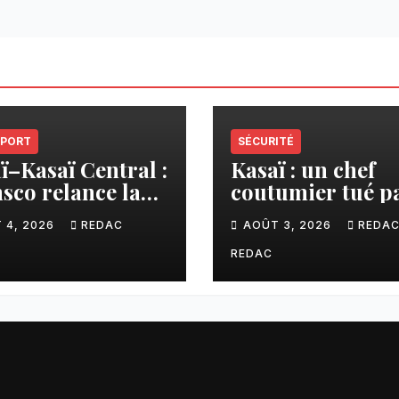
PORT
SÉCURITÉ
ï–Kasaï Central :
Kasaï : un chef
sco relance la
coutumier tué p
son Tshikapa–
balle par un poli
 4, 2026
REDAC
AOÛT 3, 2026
REDA
iamu pour
à Kamuesha, la
liter les échanges
tension monte
REDAC