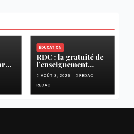
ÉDUCATION
RDC : la gratuité de
ar
l’enseignement
cier
primaire, vision
C
AOÛT 3, 2026
REDAC
phare du Président
Félix Tshisekedi
REDAC
réaffirmée par une
circulaire du
Secrétaire général
Juvénal Sanga Kaubo