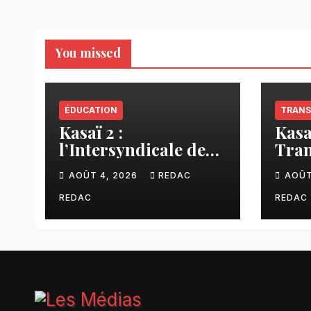
You missed
ÉDUCATION
TRANS
Kasaï 2 :
Kasa
l’Intersyndicale des
Tran
enseignants dénonce
liai
AOÛT 4, 2026
REDAC
AOÛT
une contribution
Tsh
financière imposée
faci
REDAC
REDAC
aux écoles de la
CNCA