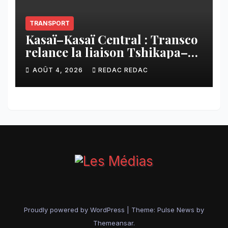
TRANSPORT
Kasaï–Kasaï Central : Transco
relance la liaison Tshikapa–
Tshiamu pour faciliter les
AOÛT 4, 2026
REDAC REDAC
échanges
Proudly powered by WordPress
|
Theme:
Pulse News
by
Themeansar
.