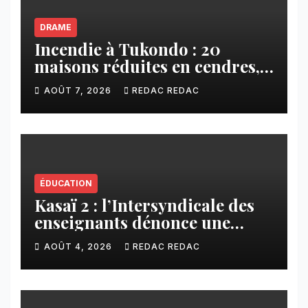
DRAME
Incendie à Tukondo : 20
maisons réduites en cendres,
plusieurs familles sans abri
AOÛT 7, 2026
REDAC REDAC
ÉDUCATION
Kasaï 2 : l’Intersyndicale des
enseignants dénonce une
contribution financière
AOÛT 4, 2026
REDAC REDAC
imposée aux écoles de la
CNCA