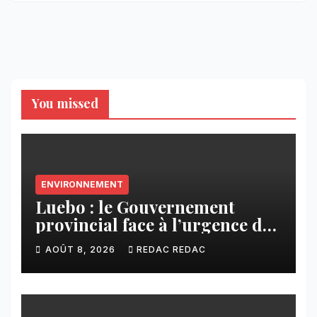
You missed
ENVIRONNEMENT
Luebo : le Gouvernement
provincial face à l’urgence des
érosions qui menacent la cité
AOÛT 8, 2026
REDAC REDAC