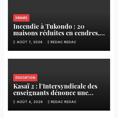
DRAME
Incendie à Tukondo : 20
maisons réduites en cendres,
plusieurs familles sans abri
AOÛT 7, 2026
REDAC REDAC
ÉDUCATION
Kasaï 2 : l’Intersyndicale des
enseignants dénonce une
contribution financière
AOÛT 4, 2026
REDAC REDAC
imposée aux écoles de la
CNCA