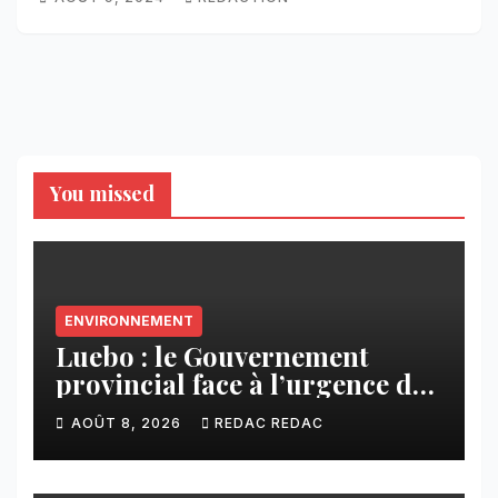
You missed
ENVIRONNEMENT
Luebo : le Gouvernement
provincial face à l’urgence des
érosions qui menacent la cité
AOÛT 8, 2026
REDAC REDAC