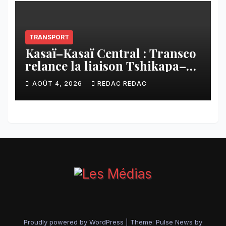
TRANSPORT
Kasaï–Kasaï Central : Transco
relance la liaison Tshikapa–
Tshiamu pour faciliter les
AOÛT 4, 2026
REDAC REDAC
échanges
Proudly powered by WordPress
|
Theme:
Pulse News
by