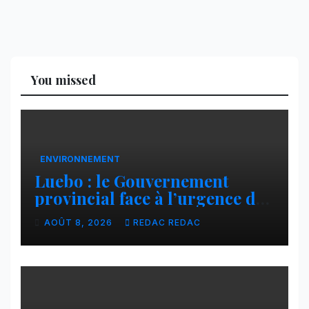
You missed
ENVIRONNEMENT
Luebo : le Gouvernement
provincial face à l’urgence des
érosions qui menacent la cité
AOÛT 8, 2026
REDAC REDAC