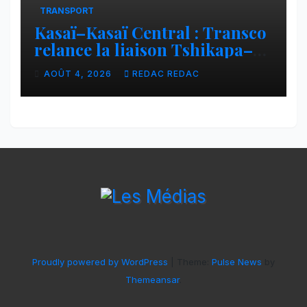
TRANSPORT
Kasaï–Kasaï Central : Transco
relance la liaison Tshikapa–
Tshiamu pour faciliter les
AOÛT 4, 2026
REDAC REDAC
échanges
Proudly powered by WordPress
|
Theme:
Pulse News
by
Themeansar
.