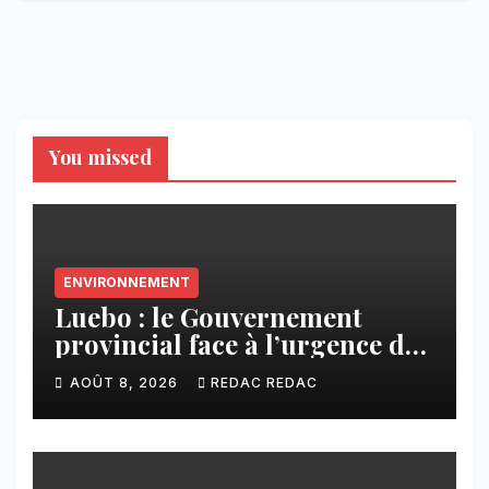
You missed
ENVIRONNEMENT
Luebo : le Gouvernement
provincial face à l’urgence des
érosions qui menacent la cité
AOÛT 8, 2026
REDAC REDAC