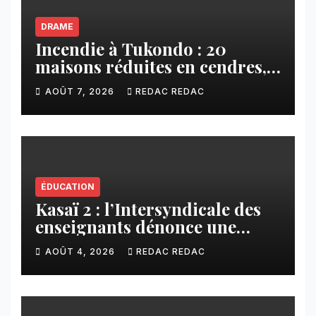
DRAME
Incendie à Tukondo : 20
maisons réduites en cendres,
plusieurs familles sans abri
AOÛT 7, 2026
REDAC REDAC
ÉDUCATION
Kasaï 2 : l’Intersyndicale des
enseignants dénonce une
contribution financière
AOÛT 4, 2026
REDAC REDAC
imposée aux écoles de la
CNCA