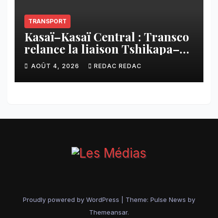
TRANSPORT
Kasaï–Kasaï Central : Transco
relance la liaison Tshikapa–
Tshiamu pour faciliter les
AOÛT 4, 2026
REDAC REDAC
échanges
Proudly powered by WordPress
|
Theme:
Pulse News
by
Themeansar
.