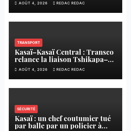
contribution financière
AOÛT 4, 2026
REDAC REDAC
imposée aux écoles de la
CNCA
TRANSPORT
Kasaï–Kasaï Central : Transco
relance la liaison Tshikapa–
Tshiamu pour faciliter les
AOÛT 4, 2026
REDAC REDAC
échanges
SÉCURITÉ
Kasaï : un chef coutumier tué
par balle par un policier à