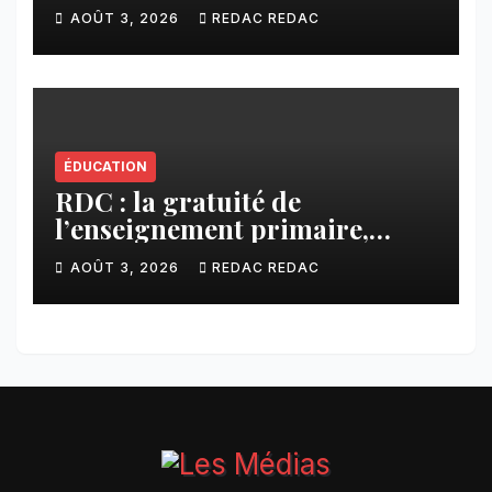
Kamuesha, la tension monte
AOÛT 3, 2026
REDAC REDAC
ÉDUCATION
RDC : la gratuité de
l’enseignement primaire,
vision phare du Président
AOÛT 3, 2026
REDAC REDAC
Félix Tshisekedi réaffirmée
par une circulaire du
Secrétaire général Juvénal
Sanga Kaubo