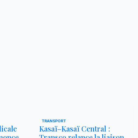
TRANSPORT
dicale
Kasaï–Kasaï Central :
énonce
Transco relance la liaison