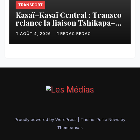
TRANSPORT
Kasaï–Kasaï Central : Transco
relance la liaison Tshikapa–
Tshiamu pour faciliter les
AOÛT 4, 2026
REDAC REDAC
échanges
Proudly powered by WordPress
|
Theme:
Pulse News
by
Themeansar
.