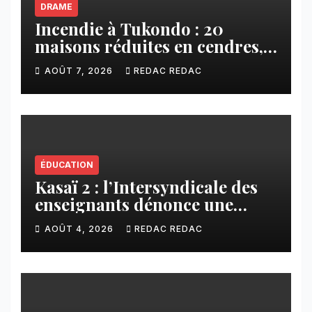
DRAME
Incendie à Tukondo : 20
maisons réduites en cendres,
plusieurs familles sans abri
AOÛT 7, 2026
REDAC REDAC
ÉDUCATION
Kasaï 2 : l’Intersyndicale des
enseignants dénonce une
contribution financière
AOÛT 4, 2026
REDAC REDAC
imposée aux écoles de la
CNCA