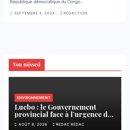
République démocratique du Congo…
SEPTEMBRE 4, 2024
RÉDACTION
You missed
ENVIRONNEMENT
Luebo : le Gouvernement
provincial face à l’urgence des
érosions qui menacent la cité
AOÛT 8, 2026
REDAC REDAC