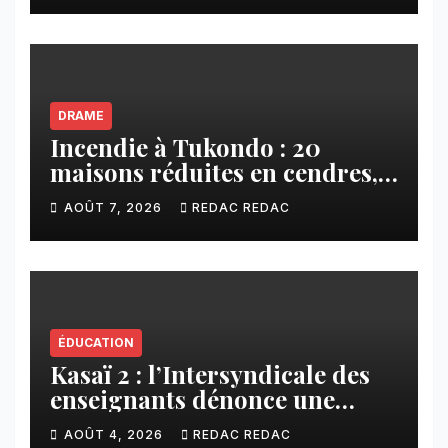
DRAME
Incendie à Tukondo : 20
maisons réduites en cendres,
plusieurs familles sans abri
AOÛT 7, 2026
REDAC REDAC
ÉDUCATION
Kasaï 2 : l’Intersyndicale des
enseignants dénonce une
contribution financière
AOÛT 4, 2026
REDAC REDAC