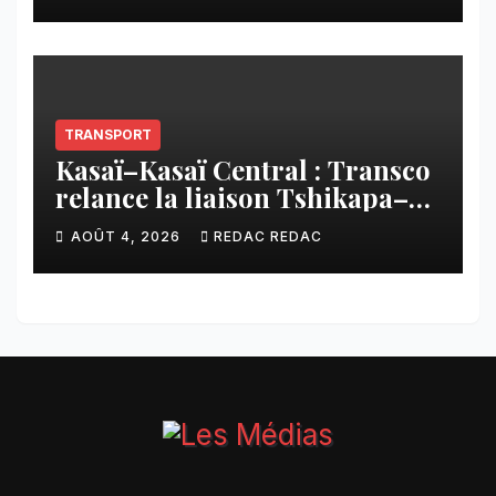
imposée aux écoles de la
CNCA
TRANSPORT
Kasaï–Kasaï Central : Transco
relance la liaison Tshikapa–
Tshiamu pour faciliter les
AOÛT 4, 2026
REDAC REDAC
échanges