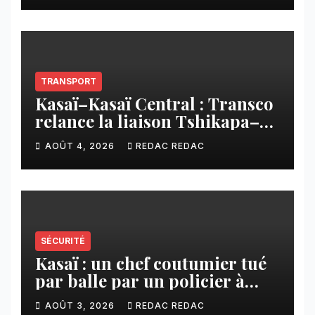
CNCA
TRANSPORT
Kasaï–Kasaï Central : Transco
relance la liaison Tshikapa–
Tshiamu pour faciliter les
AOÛT 4, 2026
REDAC REDAC
échanges
SÉCURITÉ
Kasaï : un chef coutumier tué
par balle par un policier à
Kamuesha, la tension monte
AOÛT 3, 2026
REDAC REDAC