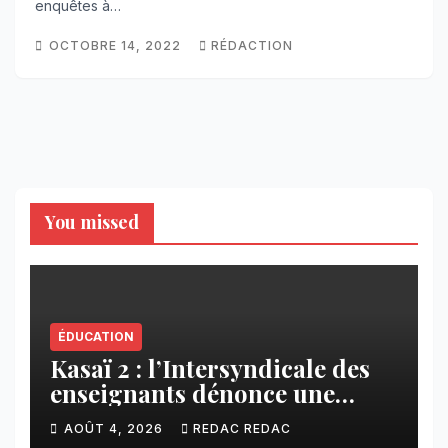
enquêtes à…
OCTOBRE 14, 2022
RÉDACTION
You missed
ÉDUCATION
Kasaï 2 : l’Intersyndicale des
enseignants dénonce une
contribution financière
AOÛT 4, 2026
REDAC REDAC
imposée aux écoles de la