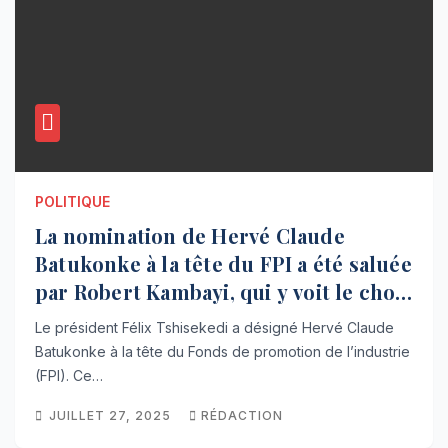
POLITIQUE
La nomination de Hervé Claude
Batukonke à la tête du FPI a été saluée
par Robert Kambayi, qui y voit le choix
d’un expert compétent pour
Le président Félix Tshisekedi a désigné Hervé Claude
accélérer la politique
Batukonke à la tête du Fonds de promotion de l’industrie
d’industrialisation du pays
(FPI). Ce…
JUILLET 27, 2025
RÉDACTION