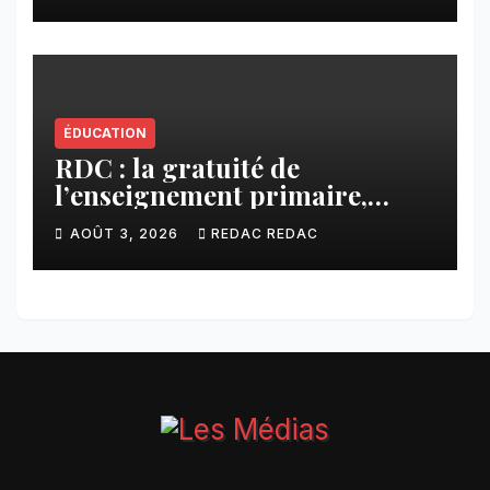
ÉDUCATION
RDC : la gratuité de
l’enseignement primaire,
vision phare du Président
AOÛT 3, 2026
REDAC REDAC
Félix Tshisekedi réaffirmée
par une circulaire du
Secrétaire général Juvénal
Sanga Kaubo