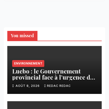
You missed
ENVIRONNEMENT
Luebo : le Gouvernement
provincial face à l’urgence des
érosions qui menacent la cité
AOÛT 8, 2026
REDAC REDAC