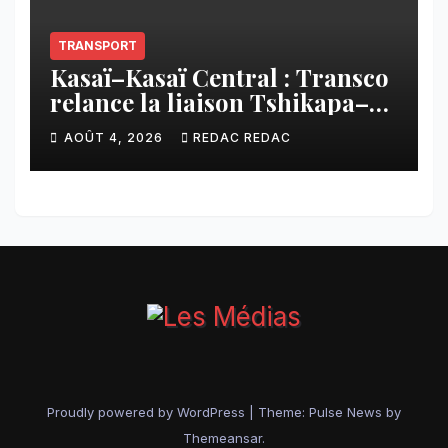
TRANSPORT
Kasaï–Kasaï Central : Transco
relance la liaison Tshikapa–
Tshiamu pour faciliter les
AOÛT 4, 2026
REDAC REDAC
échanges
Proudly powered by WordPress
|
Theme:
Pulse News
by
Themeansar
.