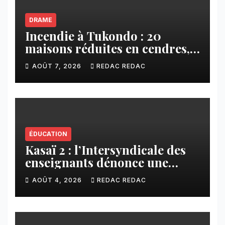
DRAME
Incendie à Tukondo : 20
maisons réduites en cendres,
plusieurs familles sans abri
AOÛT 7, 2026
REDAC REDAC
ÉDUCATION
Kasaï 2 : l’Intersyndicale des
enseignants dénonce une
contribution financière
AOÛT 4, 2026
REDAC REDAC
imposée aux écoles de la
CNCA