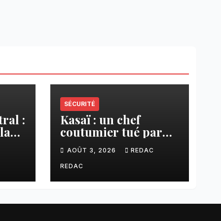
SÉCURITÉ
ral :
Kasaï : un chef
la
coutumier tué par
a–
balle par un policier
C
AOÛT 3, 2026
REDAC
à Kamuesha, la
anges
tension monte
REDAC