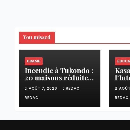
You missed
DRAME
ÉDUCA
Incendie à Tukondo :
Kasaï
20 maisons réduites
l’In
en cendres, plusieurs
ense
AOÛT 7, 2026
REDAC
AOÛT
familles sans abri
une 
fina
REDAC
REDAC
aux 
CNC