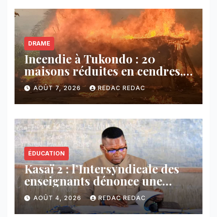
DRAME
Incendie à Tukondo : 20
maisons réduites en cendres,
plusieurs familles sans abri
AOÛT 7, 2026
REDAC REDAC
ÉDUCATION
Kasaï 2 : l’Intersyndicale des
enseignants dénonce une
contribution financière
AOÛT 4, 2026
REDAC REDAC
imposée aux écoles de la
CNCA