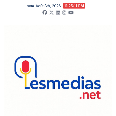
X
Skip
sam. Août 8th, 2026
11:25:12 PM
to
content