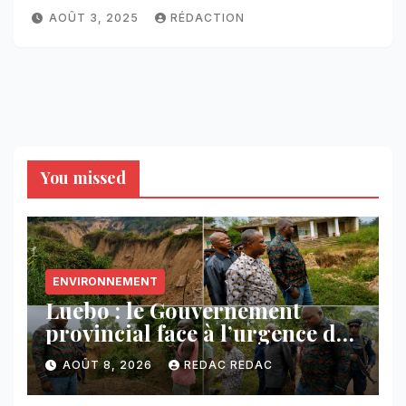
AOÛT 3, 2025
RÉDACTION
You missed
ENVIRONNEMENT
Luebo : le Gouvernement
provincial face à l’urgence des
érosions qui menacent la cité
AOÛT 8, 2026
REDAC REDAC