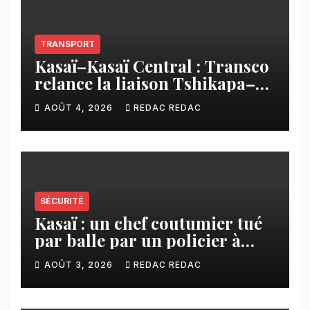
TRANSPORT
Kasaï–Kasaï Central : Transco
relance la liaison Tshikapa–
Tshiamu pour faciliter les
AOÛT 4, 2026
REDAC REDAC
échanges
SÉCURITÉ
Kasaï : un chef coutumier tué
par balle par un policier à
Kamuesha, la tension monte
AOÛT 3, 2026
REDAC REDAC