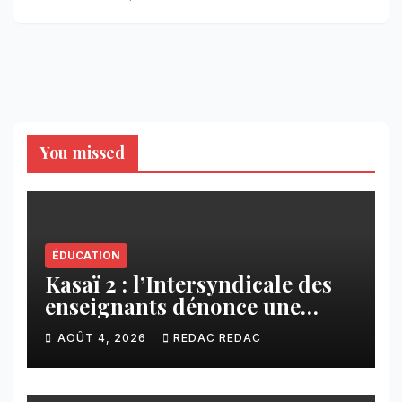
You missed
ÉDUCATION
Kasaï 2 : l’Intersyndicale des
enseignants dénonce une
contribution financière
AOÛT 4, 2026
REDAC REDAC
imposée aux écoles de la
CNCA