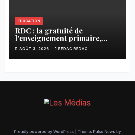
ÉDUCATION
RDC : la gratuité de
l’enseignement primaire,
vision phare du Président
AOÛT 3, 2026
REDAC REDAC
Félix Tshisekedi réaffirmée
par une circulaire du
Secrétaire général Juvénal
Sanga Kaubo
Proudly powered by WordPress
|
Theme:
Pulse News
by