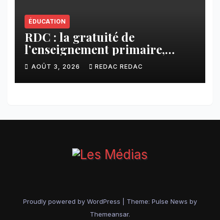
ÉDUCATION
RDC : la gratuité de
l’enseignement primaire,
vision phare du Président
AOÛT 3, 2026
REDAC REDAC
Félix Tshisekedi réaffirmée
par une circulaire du
Secrétaire général Juvénal
Sanga Kaubo
Proudly powered by WordPress
|
Theme:
Pulse News
by
Themeansar
.