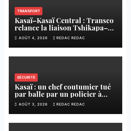
TRANSPORT
Kasaï–Kasaï Central : Transco
relance la liaison Tshikapa–
Tshiamu pour faciliter les
AOÛT 4, 2026
REDAC REDAC
échanges
SÉCURITÉ
Kasaï : un chef coutumier tué
par balle par un policier à
Kamuesha, la tension monte
AOÛT 3, 2026
REDAC REDAC