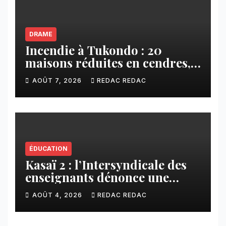
DRAME
Incendie à Tukondo : 20
maisons réduites en cendres,
plusieurs familles sans abri
AOÛT 7, 2026
REDAC REDAC
ÉDUCATION
Kasaï 2 : l’Intersyndicale des
enseignants dénonce une
contribution financière
AOÛT 4, 2026
REDAC REDAC
imposée aux écoles de la
CNCA