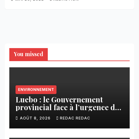
You missed
ENVIRONNEMENT
Luebo : le Gouvernement
provincial face à l’urgence des
érosions qui menacent la cité
AOÛT 8, 2026
REDAC REDAC