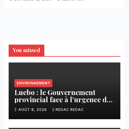
You missed
ENVIRONNEMENT
Luebo : le Gouvernement
provincial face à l’urgence des
érosions qui menacent la cité
AOÛT 8, 2026
REDAC REDAC