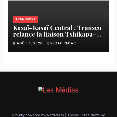
TRANSPORT
Kasaï–Kasaï Central : Transco
relance la liaison Tshikapa–
Tshiamu pour faciliter les
AOÛT 4, 2026
REDAC REDAC
échanges
Proudly powered by WordPress
|
Theme:
Pulse News
by