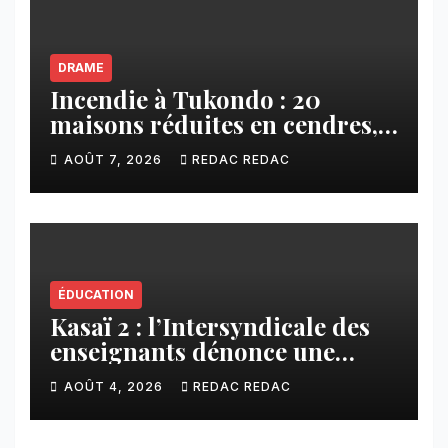
DRAME
Incendie à Tukondo : 20
maisons réduites en cendres,
plusieurs familles sans abri
AOÛT 7, 2026
REDAC REDAC
ÉDUCATION
Kasaï 2 : l’Intersyndicale des
enseignants dénonce une
contribution financière
AOÛT 4, 2026
REDAC REDAC
imposée aux écoles de la
CNCA