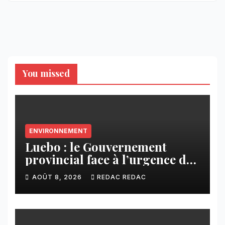
You missed
ENVIRONNEMENT
Luebo : le Gouvernement
provincial face à l’urgence des
érosions qui menacent la cité
AOÛT 8, 2026
REDAC REDAC