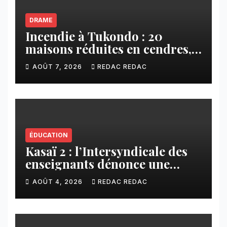
DRAME
Incendie à Tukondo : 20
maisons réduites en cendres,
plusieurs familles sans abri
AOÛT 7, 2026
REDAC REDAC
ÉDUCATION
Kasaï 2 : l’Intersyndicale des
enseignants dénonce une
contribution financière
AOÛT 4, 2026
REDAC REDAC
imposée aux écoles de la
CNCA