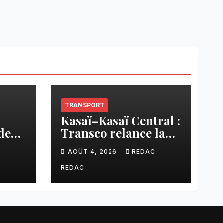
TRANSPORT
Kasaï–Kasaï Central :
des
Transco relance la
once
liaison Tshikapa–
C
AOÛT 4, 2026
REDAC
n
Tshiamu pour
sée
faciliter les échanges
REDAC